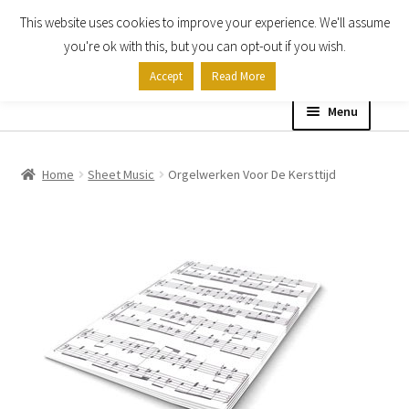
This website uses cookies to improve your experience. We'll assume
Skip
Skip
you're ok with this, but you can opt-out if you wish.
to
to
Accept
Read More
navigation
content
Menu
Home
Home
Sheet Music
Orgelwerken Voor De Kersttijd
Shop
Expand
About
child
menu
Contact Us
My account
Checkout