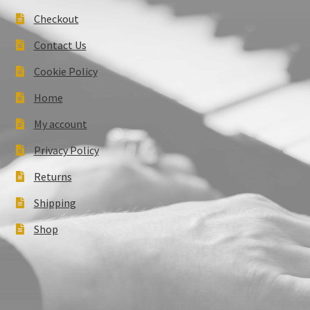
Checkout
Contact Us
Cookie Policy
Home
My account
Privacy Policy
Returns
Shipping
Shop