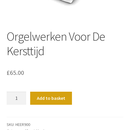
Basket
Church Organ World
Orgelwerken Voor De
Kersttijd
£
65.00
Orgelwerken
Add to basket
Voor
De
Kersttijd
quantity
SKU:
HEER900