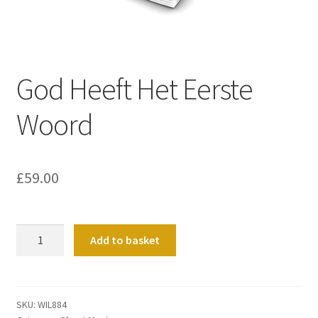
Basket
Church Organ World
God Heeft Het Eerste
Woord
£
59.00
God
Add to basket
Heeft
Het
Eerste
Woord
SKU:
WIL884