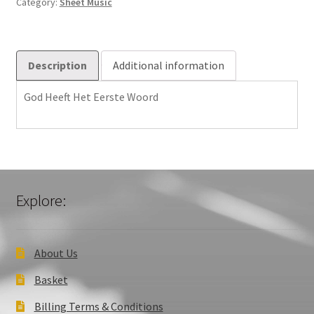
Category:
Sheet Music
quantity
Description
Additional information
God Heeft Het Eerste Woord
Explore:
About Us
Basket
Billing Terms & Conditions