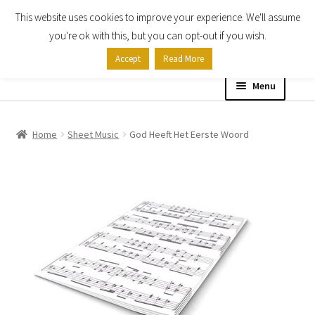
This website uses cookies to improve your experience. We'll assume
Skip
Skip
you're ok with this, but you can opt-out if you wish.
to
to
Accept
Read More
navigation
content
Menu
Home
Home
Sheet Music
God Heeft Het Eerste Woord
Shop
Expand
About
child
menu
Contact Us
My account
Checkout