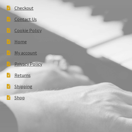
Checkout
Contact Us
Cookie Policy
Home
My account
Privacy Policy
Returns
Shipping
Shop